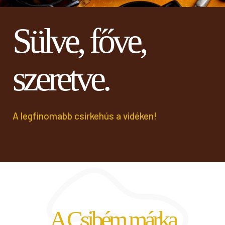
Sülve, főve,
szeretve.
A legfinomabb csirkehús a vidéken!
A Csibém márka