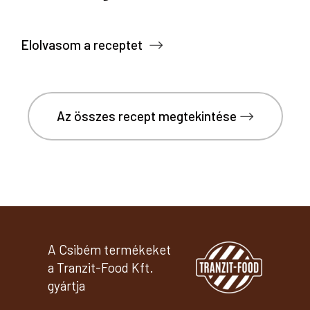
Elolvasom a receptet
Az összes recept megtekintése
A Csibém termékeket
a Tranzit-Food Kft.
gyártja