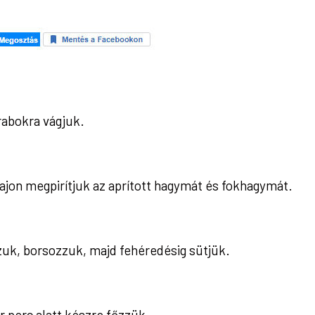
rabokra vágjuk.
jon megpirítjuk az aprított hagymát és fokhagymát.
zuk, borsozzuk, majd fehéredésig sütjük.
ár perc alatt készre főzzük.