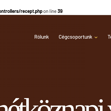
ntrollers/recept.php
on line
39
Rólunk
Cégcsoportunk
T
hétköznapi 