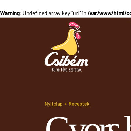
Warning
: Undefined array key "url" in
/var/www/html/co
Nyitólap
Receptek
Gyors 