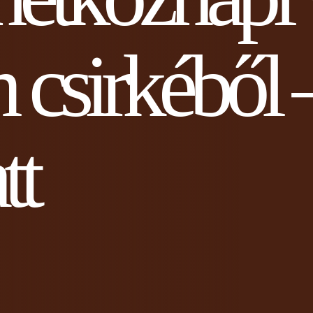
 csirkéből 
tt