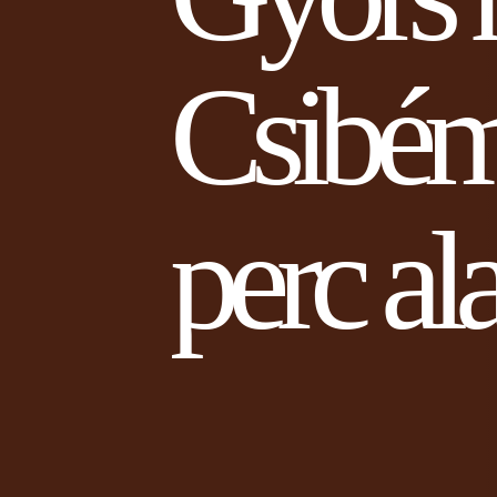
Csibém
perc ala