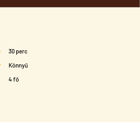
30 perc
Könnyű
4 fő