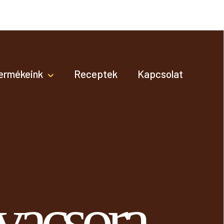
ermékeink
Receptek
Kapcsolat
vacsora