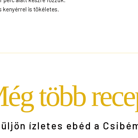
ss kenyérrel is tökéletes.
ég több rece
üljön ízletes ebéd a Csibé