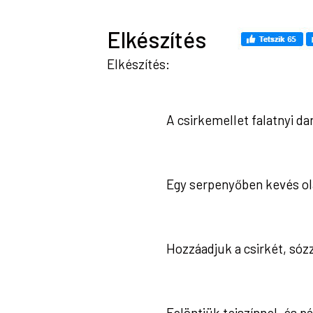
Elkészítés
Elkészítés:
A csirkemellet falatnyi da
Egy serpenyőben kevés ola
Hozzáadjuk a csirkét, sóz
Felöntjük tejszínnel, és p