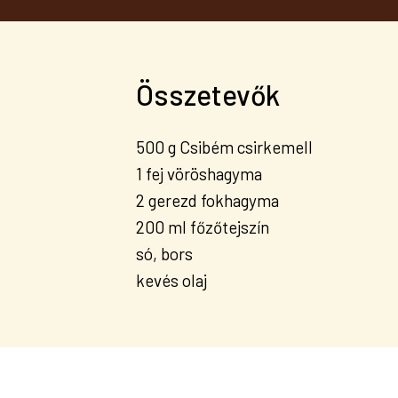
Összetevők
500 g Csibém csirkemell
1 fej vöröshagyma
2 gerezd fokhagyma
200 ml főzőtejszín
só, bors
kevés olaj